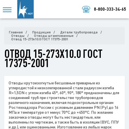
8-800-333-34-65
Главная
Продукция
Детали трубопровода
Отводы
Отводы штампованные
Отвод 15-273х10.0 ГОСТ 17375-2001
ОТВОД 15-273Х10.0 ГОСТ
17375-2001
Отводы крутоизогнутые бесшовные приварные из
углеродистой и низколегированной стали радиусом изгиба
R=1,5DN с углом изгиба 45°, 60°, 90°, 180° предназначены для
соединений труб при строительстве трубопроводов
различного назначения, включая подконтрольные органам
Ростехнадзора России с условным давлением PN (Ру) до 16
МПа и температуре от минус 70°С до +450°С. По желанию
заказчика отводы могут быть нестандартные, или
выполнены по чертежам, а также быть в изоляции (ВУС, ППУ
и др.), или оцинкованными. Изготовление из любых марок